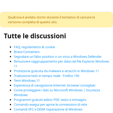
Skip to content
Qualcosa è andato storto durante il tentativo di caricare la
versione completa di questo sito.
Tutte le discussioni
FAQ, regolamento & cookie
Brave Containers
Segnalare un falso positivo o un virus a Windows Defender
Rimuovere raggruppamento per data nel file Explorer Windows
11
Protezione gratuita da malware e attacchi in Windows 11
Traduzione testi in tempo reale - Firefox 150
Temi Windows 11
Esperienza di navigazione Internet: browser consigliati
Come proteggere i dati su Microsoft Windows | Sicurezza
Windows
Programmi gratuiti editor PDF, testo e immagini.
Comando esegui per aprire le connessioni di rete
Comandi SFC e DISM risparazione di Windows