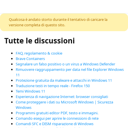
Skip to content
Qualcosa è andato storto durante il tentativo di caricare la
versione completa di questo sito.
Tutte le discussioni
FAQ, regolamento & cookie
Brave Containers
Segnalare un falso positivo o un virus a Windows Defender
Rimuovere raggruppamento per data nel file Explorer Windows
11
Protezione gratuita da malware e attacchi in Windows 11
Traduzione testi in tempo reale - Firefox 150
Temi Windows 11
Esperienza di navigazione Internet: browser consigliati
Come proteggere i dati su Microsoft Windows | Sicurezza
Windows
Programmi gratuiti editor PDF, testo e immagini.
Comando esegui per aprire le connessioni di rete
Comandi SFC e DISM risparazione di Windows