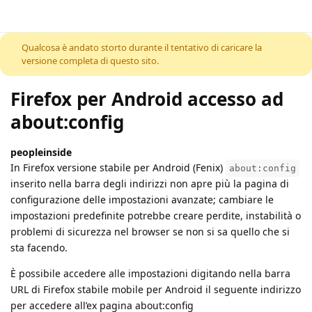
Skip to content
Qualcosa è andato storto durante il tentativo di caricare la
versione completa di questo sito.
Firefox per Android accesso ad
about:config
peopleinside
In Firefox versione stabile per Android (Fenix)
about:config
inserito nella barra degli indirizzi non apre più la pagina di
configurazione delle impostazioni avanzate; cambiare le
impostazioni predefinite potrebbe creare perdite, instabilità o
problemi di sicurezza nel browser se non si sa quello che si
sta facendo.
È possibile accedere alle impostazioni digitando nella barra
URL di Firefox stabile mobile per Android il seguente indirizzo
per accedere all’ex pagina about:config